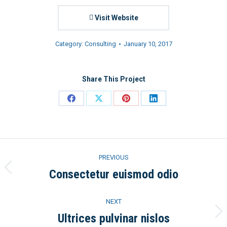
Visit Website
Category:
Consulting
January 10, 2017
Share This Project
Share
Share
Share
Share
on
on
on
on
Facebook
X
Pinterest
LinkedIn
Project
PREVIOUS
navigation
Consectetur euismod odio
Previous
project:
NEXT
Ultrices pulvinar nislos
Next