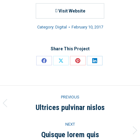
Visit Website
Category:
Digital
February 10, 2017
Share This Project
Share
Share
Share
Share
on
on
on
on
Facebook
X
Pinterest
LinkedIn
Project
PREVIOUS
navigation
Ultrices pulvinar nislos
Previous
project:
NEXT
Quisque lorem quis
Next